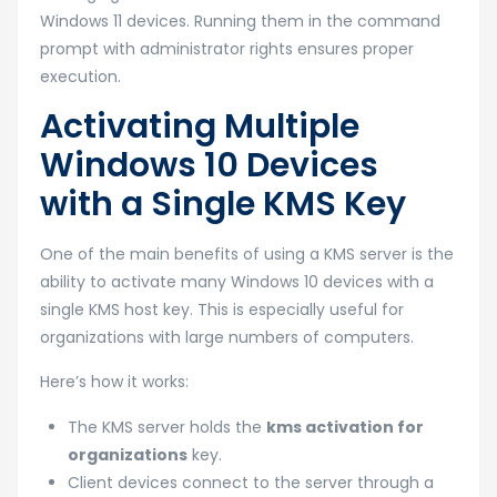
Windows 11 devices. Running them in the command
prompt with administrator rights ensures proper
execution.
Activating Multiple
Windows 10 Devices
with a Single KMS Key
One of the main benefits of using a KMS server is the
ability to activate many Windows 10 devices with a
single KMS host key. This is especially useful for
organizations with large numbers of computers.
Here’s how it works:
The KMS server holds the
kms activation for
organizations
key.
Client devices connect to the server through a