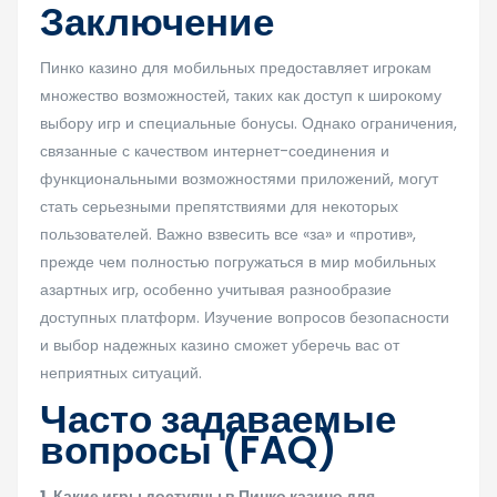
Заключение
Пинко казино для мобильных предоставляет игрокам
множество возможностей, таких как доступ к широкому
выбору игр и специальные бонусы. Однако ограничения,
связанные с качеством интернет-соединения и
функциональными возможностями приложений, могут
стать серьезными препятствиями для некоторых
пользователей. Важно взвесить все «за» и «против»,
прежде чем полностью погружаться в мир мобильных
азартных игр, особенно учитывая разнообразие
доступных платформ. Изучение вопросов безопасности
и выбор надежных казино сможет уберечь вас от
неприятных ситуаций.
Часто задаваемые
вопросы (FAQ)
1. Какие игры доступны в Пинко казино для