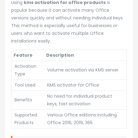
Using
kms activation for office products
is
popular because it can activate many Office
versions quickly and without needing individual keys.
This method is especially useful for businesses or
users who want to activate multiple Office
installations easily.
Feature
Description
Activation
Volume activation via KMS server
Type
Tool Used
KMS activator for Office
No need for individual product
Benefits
keys, fast activation
Supported
Various Office editions including
Products
Office 2016, 2019, 365