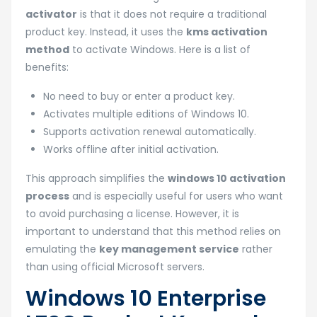
activator
is that it does not require a traditional
product key. Instead, it uses the
kms activation
method
to activate Windows. Here is a list of
benefits:
No need to buy or enter a product key.
Activates multiple editions of Windows 10.
Supports activation renewal automatically.
Works offline after initial activation.
This approach simplifies the
windows 10 activation
process
and is especially useful for users who want
to avoid purchasing a license. However, it is
important to understand that this method relies on
emulating the
key management service
rather
than using official Microsoft servers.
Windows 10 Enterprise