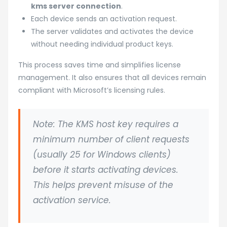
kms server connection
.
Each device sends an activation request.
The server validates and activates the device
without needing individual product keys.
This process saves time and simplifies license
management. It also ensures that all devices remain
compliant with Microsoft’s licensing rules.
Note:
The KMS host key requires a
minimum number of client requests
(usually 25 for Windows clients)
before it starts activating devices.
This helps prevent misuse of the
activation service.