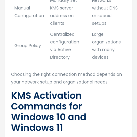
Manually set
Networks
Manual
KMS server
without DNS
Configuration
address on
or special
clients
setups
Centralized
Large
configuration
organizations
Group Policy
via Active
with many
Directory
devices
Choosing the right connection method depends on
your network setup and organizational needs.
KMS Activation
Commands for
Windows 10 and
Windows 11