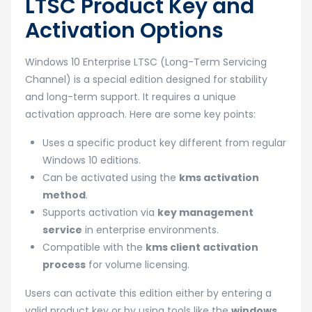
LTSC Product Key and
Activation Options
Windows 10 Enterprise LTSC (Long-Term Servicing
Channel) is a special edition designed for stability
and long-term support. It requires a unique
activation approach. Here are some key points:
Uses a specific product key different from regular
Windows 10 editions.
Can be activated using the
kms activation
method
.
Supports activation via
key management
service
in enterprise environments.
Compatible with the
kms client activation
process
for volume licensing.
Users can activate this edition either by entering a
valid product key or by using tools like the
windows