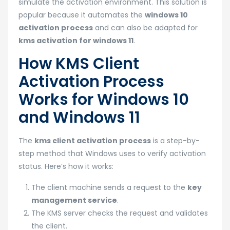
simulate the activation environment. This solution is
popular because it automates the
windows 10
activation process
and can also be adapted for
kms activation for windows 11
.
How KMS Client
Activation Process
Works for Windows 10
and Windows 11
The
kms client activation process
is a step-by-
step method that Windows uses to verify activation
status. Here’s how it works:
The client machine sends a request to the
key
management service
.
The KMS server checks the request and validates
the client.