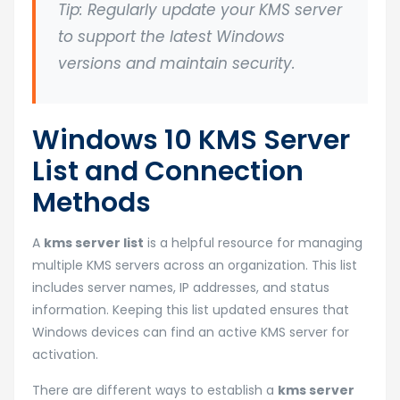
Tip:
Regularly update your KMS server
to support the latest Windows
versions and maintain security.
Windows 10 KMS Server
List and Connection
Methods
A
kms server list
is a helpful resource for managing
multiple KMS servers across an organization. This list
includes server names, IP addresses, and status
information. Keeping this list updated ensures that
Windows devices can find an active KMS server for
activation.
There are different ways to establish a
kms server