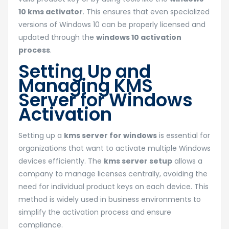
10 kms activator
. This ensures that even specialized
versions of Windows 10 can be properly licensed and
updated through the
windows 10 activation
process
.
Setting Up and
Managing KMS
Server for Windows
Activation
Setting up a
kms server for windows
is essential for
organizations that want to activate multiple Windows
devices efficiently. The
kms server setup
allows a
company to manage licenses centrally, avoiding the
need for individual product keys on each device. This
method is widely used in business environments to
simplify the activation process and ensure
compliance.