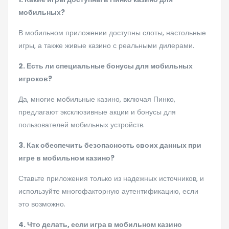
мобильных?
В мобильном приложении доступны слоты, настольные
игры, а также живые казино с реальными дилерами.
2. Есть ли специальные бонусы для мобильных
игроков?
Да, многие мобильные казино, включая Пинко,
предлагают эксклюзивные акции и бонусы для
пользователей мобильных устройств.
3. Как обеспечить безопасность своих данных при
игре в мобильном казино?
Ставьте приложения только из надежных источников, и
используйте многофакторную аутентификацию, если
это возможно.
4. Что делать, если игра в мобильном казино