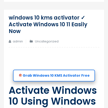
windows 10 kms activator ✓
23
Activate Windows 10 11 Easily
Jan
Now
admin
Uncategorized
Grab Windows 10 KMS Activator Free
Activate Windows
10 Using Windows