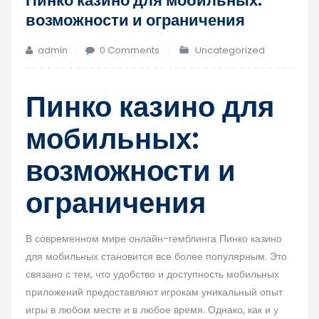
Пинко казино для мобильных:
20
возможности и ограничения
Mar
admin
0 Comments
Uncategorized
Пинко казино для
мобильных:
возможности и
ограничения
В современном мире онлайн-гемблинга Пинко казино
для мобильных становится все более популярным. Это
связано с тем, что удобство и доступность мобильных
приложений предоставляют игрокам уникальный опыт
игры в любом месте и в любое время. Однако, как и у