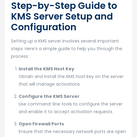
Step-by-Step Guide to
KMS Server Setup and
Configuration
Setting up a KMS server involves several important
steps. Here’s a simple guide to help you through the
process:
Install the KMS Host Key
Obtain and install the KMS host key on the server
that will manage activations.
Configure the KMS Server
Use command-line tools to configure the server
and enable it to accept activation requests.
Open Firewall Ports
Ensure that the necessary network ports are open