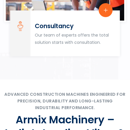
Consultancy
Our team of experts offers the total
solution starts with consultation.
ADVANCED CONSTRUCTION MACHINES ENGINEERED FOR
PRECISION, DURABILITY AND LONG-LASTING
INDUSTRIAL PERFORMANCE.
Armix Machinery –