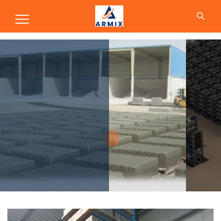
Production