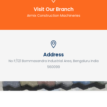
Visit Our Branch
Armix Construction Machineries
Address
No F/121 Bommasandra Industrial Area, Bengaluru India
560099